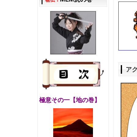
ア
極意その一【地の巻】