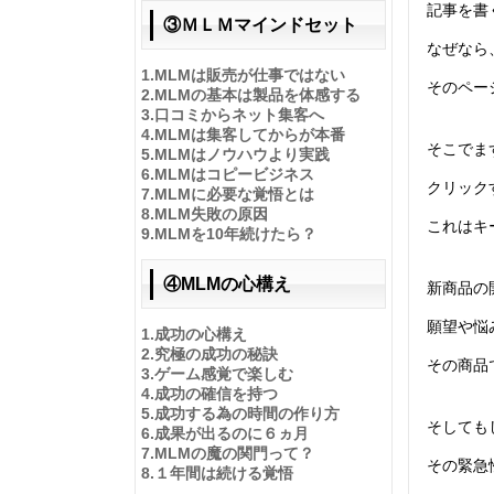
記事を書
③ＭＬＭマインドセット
なぜなら
1.
MLMは販売が仕事ではない
そのページ
2.
MLMの基本は製品を体感する
3.
口コミからネット集客へ
4.
MLMは集客してからが本番
そこでま
5.
MLMはノウハウより実践
6.
MLMはコピービジネス
クリック
7.
MLMに必要な覚悟とは
8.
MLM失敗の原因
これはキ
9.
MLMを10年続けたら？
④MLMの心構え
新商品の
願望や悩
1.
成功の心構え
2.
究極の成功の秘訣
その商品
3.
ゲーム感覚で楽しむ
4.
成功の確信を持つ
5.
成功する為の時間の作り方
そしても
6.
成果が出るのに６ヵ月
7.
MLMの魔の関門って？
その緊急
8.
１年間は続ける覚悟