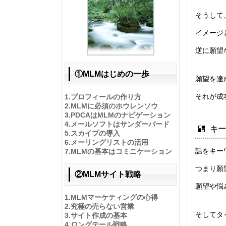
そうして
イメージ
逆に願望
①MLMはじめの一歩
願望を達
それが成
1.
プロフィールの作り方
2.
MLMに必須のホウレンソウ
3.
PDCAはMLMのナビゲーション
4.
メールソフトはサンダーバード
キー
5.
スカイプの導入
6.
メーリングリストの活用
話をキー
7.
MLMの基本はコミニケーション
つまり願
②MLMサイト戦略
願望や悩
1.
MLMマーケティングの心得
2.
究極の売らない営業
そしてタ
3.
サイト作成の基本
4.
ロングテール戦略