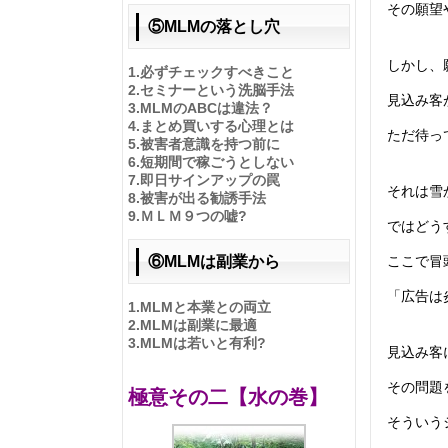
その願望
⑤MLMの落とし穴
しかし、
1.
必ずチェックすべきこと
2.
セミナーという洗脳手法
見込み客
3.
MLMのABCは違法？
4.
まとめ買いする心理とは
ただ待っ
5.
被害者意識を持つ前に
6.
短期間で稼ごうとしない
7.
即日サインアップの罠
それは雪
8.
被害が出る勧誘手法
9.
ＭＬＭ９つの嘘?
ではどう
ここで冒
⑥MLMは副業から
「広告は
1.
MLMと本業との両立
2.
MLMは副業に最適
3.
MLMは若いと有利?
見込み客
その問題
極意その二【水の巻】
そういう