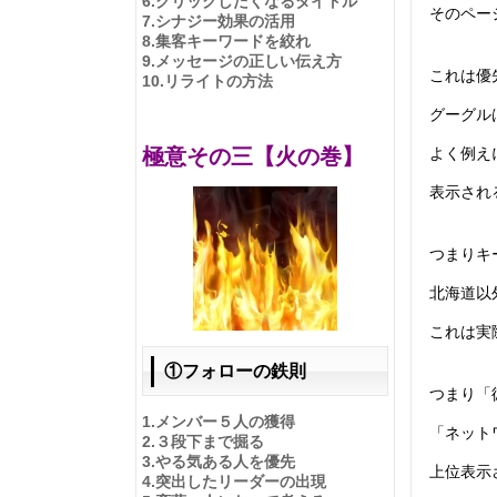
6.
クリックしたくなるタイトル
そのペー
7.
シナジー効果の活用
8.
集客キーワードを絞れ
9.
メッセージの正しい伝え方
これは優
10.
リライトの方法
グーグル
よく例え
極意その三【火の巻】
表示され
つまりキ
北海道以
これは実
①フォローの鉄則
つまり「
1.
メンバー５人の獲得
「ネット
2.
３段下まで掘る
3.やる気ある人を優先
上位表示
4.
突出したリーダーの出現