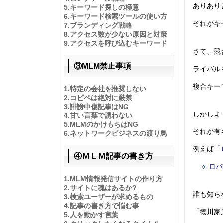
ありあり
5.
キーワード探しの極意
6.
キーワード検索ツールの使い方
それがキ
7.
ブランディング戦略
8.
アクセス数が少ない原因と対策
9.
アクセスを呼び込むキーワード
さて、競
③MLM禁止事項
ライバル
複合キー
1.
特定の会社を推奨しない
2.
コピペは絶対に厳禁
3.
誹謗中傷記事はNG
しかしよ
4.
甘い言葉で誘わない
5.
MLMのかけもちはNG
それが有
6.
ネットワークビジネスの渡り鳥
例えば「
④ＭＬＭ記事の書き方
ロバ
1.MLM情報発信サイトの作り方
2.
サイトに魂はあるか?
誰も知ら
3.
検索ユーザーが求めるもの
4.
記事の書き方で悩む事
「徳川家
5.
人を動かす言葉