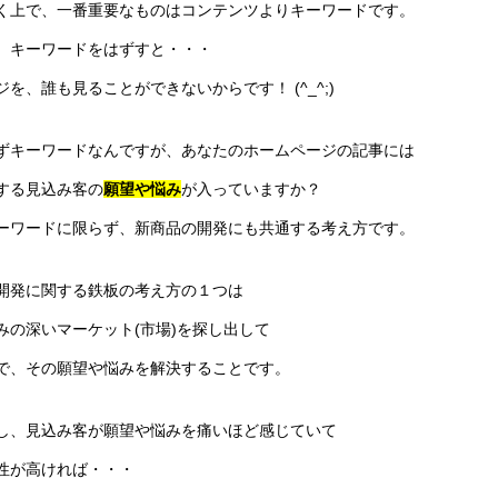
く上で、一番重要なものはコンテンツよりキーワードです。
、キーワードをはずすと・・・
を、誰も見ることができないからです！ (^_^;)
ずキーワードなんですが、あなたのホームページの記事には
する見込み客の
願望や悩み
が入っていますか？
ーワードに限らず、新商品の開発にも共通する考え方です。
開発に関する鉄板の考え方の１つは
みの深いマーケット(市場)を探し出して
で、その願望や悩みを解決することです。
し、見込み客が願望や悩みを痛いほど感じていて
性が高ければ・・・