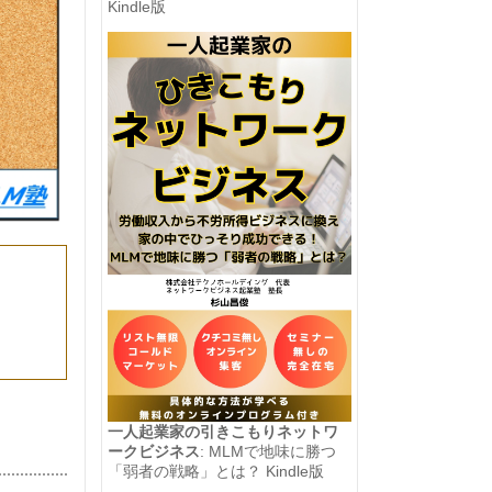
Kindle版
一人起業家の引きこもりネットワ
ークビジネス
: MLMで地味に勝つ
「弱者の戦略」とは？ Kindle版