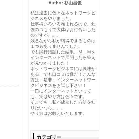
Author 杉山昌俊
私は過去に色々なネットワークビ
ジネスをやりました。
仕事柄いろいろ頼まれるので、勉
強のつもりで大体はお付合いした
のですが。。。
残念ながら私が納得できるものは
１つもありませんでした。
でも試行錯誤した結果、ＭＬＭを
インターネットで展開したら答え
が見つかりました！
ネットワークビジネスには興味が
ある、でも口コミは嫌だ！こんな
方は、是非、インターネットワー
クビジネスをお試し下さい！
一口にインターネットといって
も、実はやり方は色々です。
そこでもし私が成功した方法を知
りたいなら。。。
やり方はお教えいたします。
カテゴリー