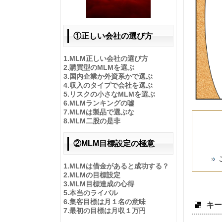
①正しい会社の選び方
1.
MLM正しい会社の選び方
2.
購買型のMLMを選ぶ
3.
国内企業か外資系かで選ぶ
4.
収入のタイプで会社を選ぶ
5.
リスクの小さなMLMを選ぶ
6.
MLMランキングの嘘
7.
MLMは製品で選ぶな
8.
MLM二股の是非
②MLM目標設定の極意
1.
MLMは借金があると成功する？
2.
MLMの目標設定
3.
MLM目標達成の心得
5.
本当のライバル
6.
集客目標は月１名の意味
キー
7.
最初の目標は月収１万円